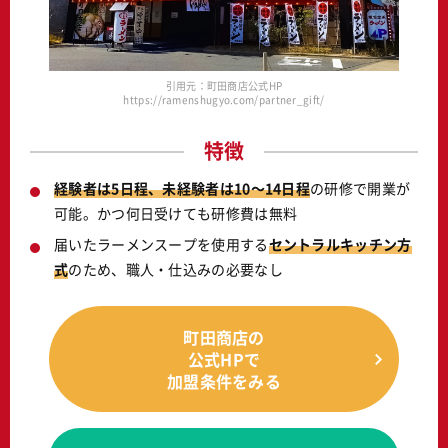
引用元：町田商店公式HP
https://ramenshugyo.com/partner_gift/
特徴
経験者は5日程、未経験者は10～14日程
の研修で開業が
可能。かつ何日受けても研修費は無料
届いたラーメンスープを使用する
セントラルキッチン方
式
のため、職人・仕込みの必要なし
町田商店の
公式HPで
加盟条件をみる