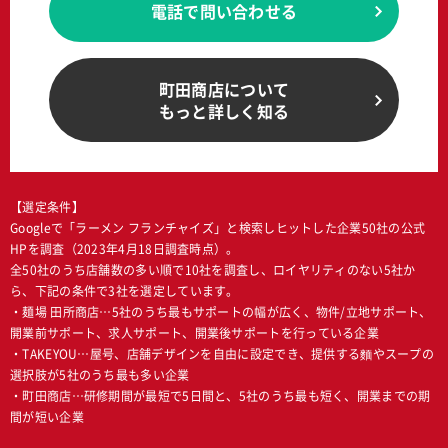
電話で問い合わせる
町田商店について
もっと詳しく知る
【選定条件】
Googleで「ラーメン フランチャイズ」と検索しヒットした企業50社の公式
HPを調査（2023年4月18日調査時点）。
全50社のうち店舗数の多い順で10社を調査し、ロイヤリティのない5社か
ら、下記の条件で3社を選定しています。
・麺場 田所商店…5社のうち最もサポートの幅が広く、物件/立地サポート、
開業前サポート、求人サポート、開業後サポートを行っている企業
・TAKEYOU…屋号、店舗デザインを自由に設定でき、提供する麵やスープの
選択肢が5社のうち最も多い企業
・町田商店…研修期間が最短で5日間と、5社のうち最も短く、開業までの期
間が短い企業