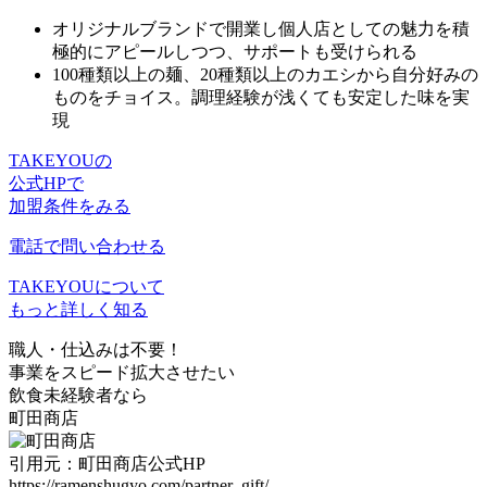
オリジナルブランドで開業し
個人店としての魅力を積
極的にアピール
しつつ、サポートも受けられる
100種類以上の麺、20種類以上のカエシ
から自分好みの
ものをチョイス。調理経験が浅くても安定した味を実
現
TAKEYOUの
公式HPで
加盟条件をみる
電話で問い合わせる
TAKEYOUについて
もっと詳しく知る
職人・仕込みは不要！
事業をスピード拡大させたい
飲食未経験者
なら
町田商店
引用元：町田商店公式HP
https://ramenshugyo.com/partner_gift/