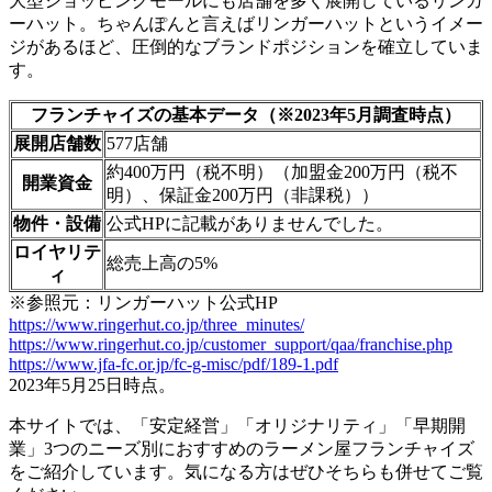
大型ショッピングモールにも店舗を多く展開しているリンガ
ーハット。ちゃんぽんと言えばリンガーハットというイメー
ジがあるほど、圧倒的なブランドポジションを確立していま
す。
フランチャイズの基本データ（※2023年5月調査時点）
展開店舗数
577店舗
約400万円（税不明）（加盟金200万円（税不
開業資金
明）、保証金200万円（非課税））
物件・設備
公式HPに記載がありませんでした。
ロイヤリテ
総売上高の5%
ィ
※参照元：リンガーハット公式HP
https://www.ringerhut.co.jp/three_minutes/
https://www.ringerhut.co.jp/customer_support/qaa/franchise.php
https://www.jfa-fc.or.jp/fc-g-misc/pdf/189-1.pdf
2023年5月25日時点。
本サイトでは、「安定経営」「オリジナリティ」「早期開
業」3つのニーズ別におすすめのラーメン屋フランチャイズ
をご紹介しています。気になる方はぜひそちらも併せてご覧