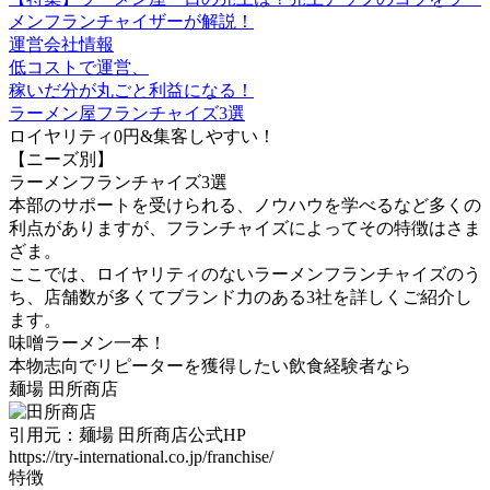
メンフランチャイザーが解説！
運営会社情報
低コストで運営、
稼いだ分が丸ごと利益になる！
ラーメン屋フランチャイズ3選
ロイヤリティ0円&集客しやすい！
【ニーズ別】
ラーメンフランチャイズ3選
本部のサポートを受けられる、ノウハウを学べるなど多くの
利点がありますが、フランチャイズによってその特徴はさま
ざま。
ここでは、ロイヤリティのないラーメンフランチャイズのう
ち、店舗数が多くてブランド力のある3社を詳しくご紹介し
ます。
味噌ラーメン一本！
本物志向でリピーターを獲得したい
飲食経験者
なら
麺場 田所商店
引用元：麺場 田所商店公式HP
https://try-international.co.jp/franchise/
特徴