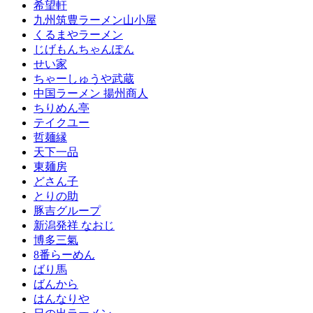
希望軒
九州筑豊ラーメン山小屋
くるまやラーメン
じげもんちゃんぽん
せい家
ちゃーしゅうや武蔵
中国ラーメン 揚州商人
ちりめん亭
テイクユー
哲麺縁
天下一品
東麺房
どさん子
とりの助
豚吉グループ
新潟発祥 なおじ
博多三氣
8番らーめん
ばり馬
ばんから
はんなりや