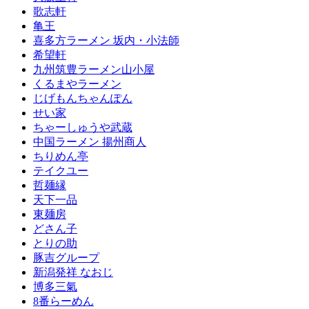
歌志軒
亀王
喜多方ラーメン 坂内・小法師
希望軒
九州筑豊ラーメン山小屋
くるまやラーメン
じげもんちゃんぽん
せい家
ちゃーしゅうや武蔵
中国ラーメン 揚州商人
ちりめん亭
テイクユー
哲麺縁
天下一品
東麺房
どさん子
とりの助
豚吉グループ
新潟発祥 なおじ
博多三氣
8番らーめん