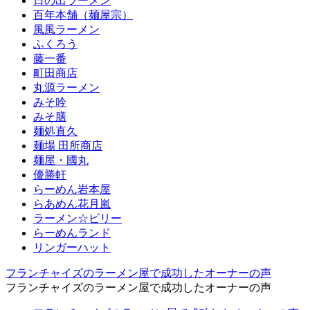
日の出ラーメン
百年本舗（麺屋宗）
風風ラーメン
ふくろう
藤一番
町田商店
丸源ラーメン
みそ吟
みそ膳
麺処直久
麺場 田所商店
麺屋・國丸
優勝軒
らーめん岩本屋
らあめん花月嵐
ラーメン☆ビリー
らーめんランド
リンガーハット
フランチャイズのラーメン屋で成功したオーナーの声
フランチャイズのラーメン屋で成功したオーナーの声